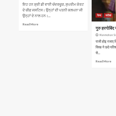
ਇਹ ਹਨ ਸ਼੍ਰੀ ਡੀ ਵਾਈ ਚੰਦਰਚੂੜ, ਸੁਪਰੀਮ ਕੋਰਟ
ਦੇ ਚੀਫ਼ ਜਸਟਿਸ। ਉਨ੍ਹਾਂ ਦੀ ਪਤਨੀ ਕਲਪਨਾ ਜੀ
ਉਨ੍ਹਾਂ ਦੇ ਨਾਲ ਹਨ।...
फेथ
भरोसा
Read More
गुरु हरगोबिं
Manmohan Si
राजी होइ रजाए व
सिख ने छठे पतिश
से...
Read More