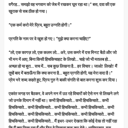
वगैरह… समझो वह भगवान को जेब में रखकर घूम रहा था।” बस, दवा की एक
खुराक से सब ठीक हो गया।
“एक कर्म करो मेरे प्रिय, बहुत उन्नति होगी।”
प्रगति के नाम पर वे खुश हो गए। “मुझे क्या करना चाहिए?”
“लो, एक कागज़ लो, एक कलम लो… अरे, उस कमरे में दस मिनट बैठो और जो
भी मन में आए, बिना किसी हिचकिचाहट के लिखो… चाहे जो भी मतलब हो…
अच्छा हो या बुरा… सच में… सब कुछ लिखना है… हर विचार। जाओ! लिखो! मैं
तुम्हें बाद में बताऊँगा कि क्या करना है… बहुत प्रगति होगी, यह मेरा वादा है।”
प्रेम भरे शब्द कहते हुए, प्रिय गुरु ने बाकी संगति से बात करना शुरू कर दिया।
एकांत जगह पर बैठकर, वे अपने मन में उठ रहे विचारों को ऐसे मन से लिखने लगे
जो उनके दिमाग में नहीं था। कभी हिचकिचाते… कभी हिचकिचाते… कभी
हिचकिचाते… कभी हिचकिचाते… कभी हिचकिचाते… कभी हिचकिचाते… कभी
हिचकिचाते… कभी हिचकिचाते… कभी हिचकिचाते… कभी हिचकिचाते… कभी
हिचकिचाते… कभी हिचकिचाते… मैं इधर-उधर देखता कि कोई देख तो नहीं रहा
कि मैं क्या लिख रहा हूँ और फिर वे लिखना शुरू कर देते। आख़िरकार, दस