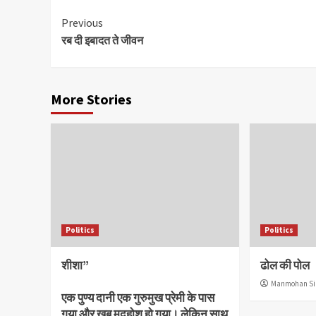
Continue
Previous
रब दी इबादत ते जीवन
Reading
More Stories
Politics
Politics
शीशा”
ढोल की पोल
Manmohan Si
एक पुण्य दानी एक गुरुमुख प्रेमी के पास
गया और खूब मदहोश हो गया। लेकिन साथ